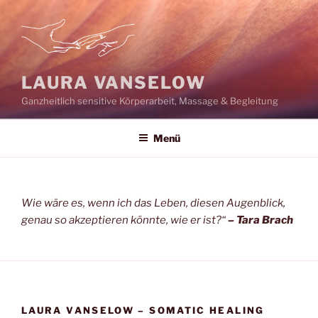
Zum
Inhalt
springen
LAURA VANSELOW
Ganzheitlich sensitive Körperarbeit, Massage & Begleitung
Menü
Wie wäre es, wenn ich das Leben, diesen Augenblick,
genau so akzeptieren könnte, wie er ist?“
– Tara Brach
LAURA VANSELOW – SOMATIC HEALING